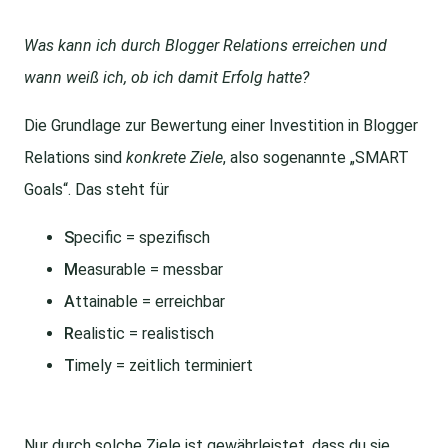
Was kann ich durch Blogger Relations erreichen und
wann weiß ich, ob ich damit Erfolg hatte?
Die Grundlage zur Bewertung einer Investition in Blogger
Relations sind
konkrete Ziele
, also sogenannte „SMART
Goals“. Das steht für
S
pecific = spezifisch
M
easurable = messbar
A
ttainable = erreichbar
R
ealistic = realistisch
T
imely = zeitlich terminiert
Nur durch solche Ziele ist gewährleistet, dass du sie