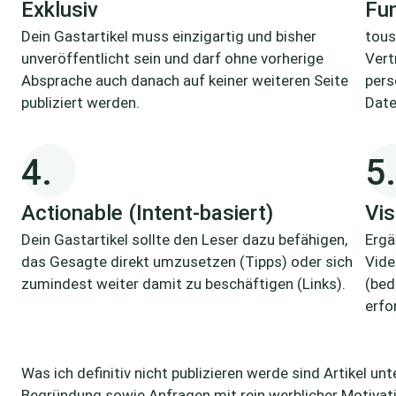
Exklusiv
Fun
Dein Gastartikel muss einzigartig und bisher
tous
unveröffentlicht sein und darf ohne vorherige
Vert
Absprache auch danach auf keiner weiteren Seite
pers
publiziert werden.
Date
4.
5.
Actionable (Intent-basiert)
Vis
Dein Gastartikel sollte den Leser dazu befähigen,
Ergä
das Gesagte direkt umzusetzen (Tipps) oder sich
Vide
zumindest weiter damit zu beschäftigen (Links).
(bed
erfo
Was ich definitiv nicht publizieren werde sind Artikel 
Begründung sowie Anfragen mit rein werblicher Motivati