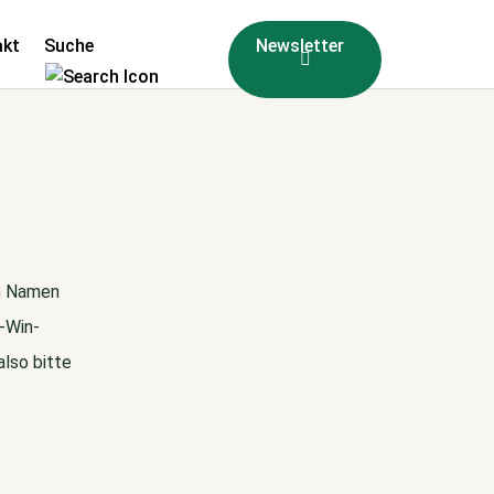
akt
Suche
Newsletter
en Namen
n-Win-
also bitte