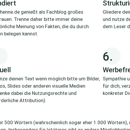
diert
Strukturi
henne.de genießt als Fachblog großes
Gliedere dei
rauen. Trenne daher bitte immer deine
und nutze d
önliche Meinung von Fakten, die du durch
dem Leser di
n belegen kannst.
6.
uell
Werbefre
nze deinen Text wenn möglich bitte um Bilder,
Sympathie u
os, Slides oder anderen visuelle Medien
für dich, ve
enke dabei die Nutzungsrechte und
konkreter Di
rderliche Attribution).
unter 500 Wörtern (wahrscheinlich sogar eher 1.000 Wörtern
on. Insbesondere für letzteres gibt es andere Möglichkeite