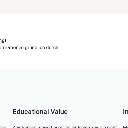
ngt.
formationen gründlich durch.
Educational Value
I
ohne
Was können meine Leser von dir lernen, das sie nicht
Me