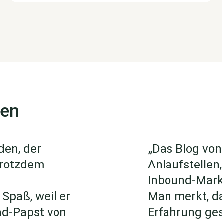
gen
den, der
„Das Blog von
trotzdem
Anlaufstellen
Inbound-Marke
Spaß, weil er
Man merkt, da
und-Papst von
Erfahrung ges