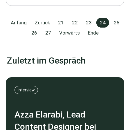
Anfang
Zurück
21
22
23
24
25
26
27
Vorwärts
Ende
Zuletzt im Gespräch
Interview
Azza Elarabi, Lead
Content Designer bei