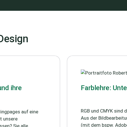
 Design
nd ihre
Farblehre: Un
RGB und CMYK sind di
dingpages auf eine
Aus der Bildbearbei
t unsere
(mit dem bspw. Adobe
sen? Sie alle