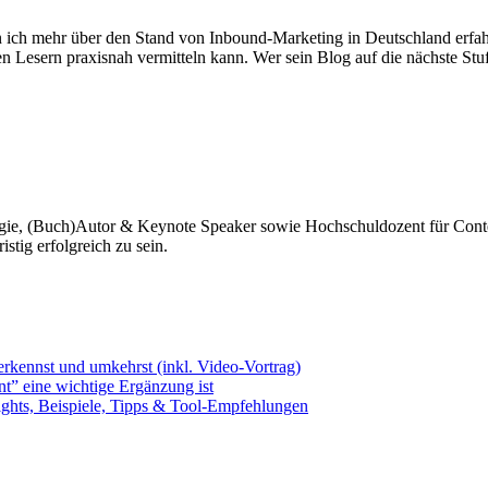
nn ich mehr über den Stand von Inbound-Marketing in Deutschland erfah
nen Lesern praxisnah vermitteln kann. Wer sein Blog auf die nächste Stu
tegie, (Buch)Autor & Keynote Speaker sowie Hochschuldozent für Conten
stig erfolgreich zu sein.
erkennst und umkehrst (inkl. Video-Vortrag)
” eine wichtige Ergänzung ist
ights, Beispiele, Tipps & Tool-Empfehlungen