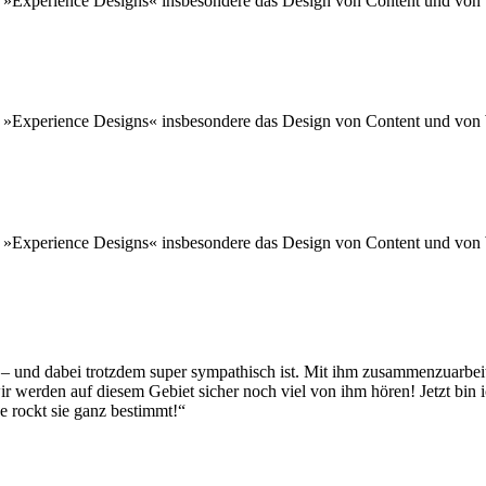
des »Experience Designs« insbesondere das Design von Content und vo
des »Experience Designs« insbesondere das Design von Content und vo
des »Experience Designs« insbesondere das Design von Content und vo
– und dabei trotzdem super sympathisch ist. Mit ihm zusammenzuarbeiten
 werden auf diesem Gebiet sicher noch viel von ihm hören! Jetzt bin 
 rockt sie ganz bestimmt!“