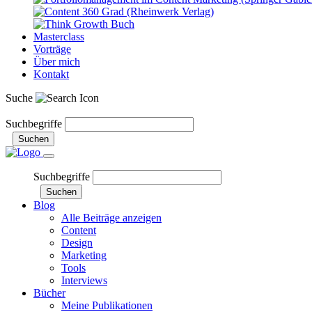
Masterclass
Vorträge
Über mich
Kontakt
Suche
Newsletter
Suchbegriffe
Suchen
Suchbegriffe
Suchen
Blog
Alle Beiträge anzeigen
Content
Design
Marketing
Tools
Interviews
Bücher
Meine Publikationen