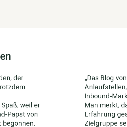
gen
den, der
„Das Blog von
trotzdem
Anlaufstellen
Inbound-Marke
Spaß, weil er
Man merkt, da
und-Papst von
Erfahrung ges
t begonnen,
Zielgruppe se