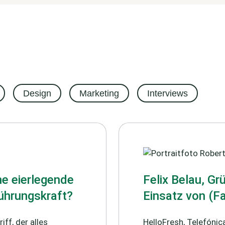
Design
Marketing
Interviews
ne eierlegende
Felix Belau, G
Führungskraft?
Einsatz von (F
iff, der alles
HelloFresh, Telefónic