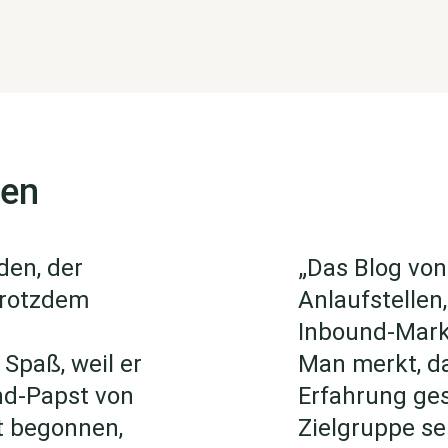
gen
den, der
„Das Blog von
trotzdem
Anlaufstellen
Inbound-Marke
Spaß, weil er
Man merkt, da
und-Papst von
Erfahrung ges
t begonnen,
Zielgruppe se