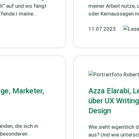
lt“ auf und wo fängt
meiner Arbeit nutze, 
fende:r meine...
oder Kernaussagen noc
11.07.2023
ege, Marketer,
Azza Elarabi, 
über UX Writin
Design
nden, die sich in
Wie sieht eigentlich
z besonderen
aus? Und wie untersch